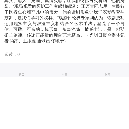
真实、感人，充满了真情实感，让我们仿佛再次看到了他的身
影。”现场观看的医护工作者感触颇深：“王万青同志用一生践行
了医者仁心和平凡中的伟大，他的话剧形象让我们深受教育与
鼓舞，是我们学习的榜样。”戏剧评论界专家则认为，该剧成功
运用现实主义与浪漫主义相结合的艺术手法，塑造了一个可
信、可敬、可亲的英模形象，叙事流畅、情感丰沛，是一部弘
扬主旋律、传递正能量的舞台艺术精品。（光明日报全媒体记
者 尚杰、王冰雅 通讯员 张曦予）
阅读：
0
首页
栏目
联系
演出承接
|
剧场经营
|
教育培训
Copyrights ©
2026 All Rights Reserved
版权所有 甘肃演艺集团有限责任公司
地址：兰州市城关区皋兰路8号甘肃黄河剧院后办公楼