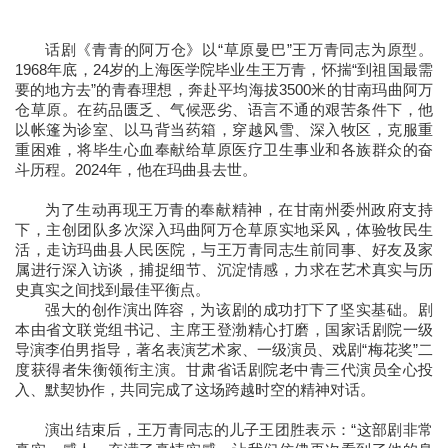
话剧《青青的阿万仓》以“草原曼巴”王万青同志为原型。
1968年底，24岁的上海医学院毕业生王万青，怀揣“到祖国最需
要的地方去”的青春理想，奔赴平均海拔3500米的甘南玛曲阿万
仓草原。在药品匮乏、气候恶劣、语言不通的艰苦条件下，他
以帐篷为诊室、以马背当药箱，穿越风雪、深入牧区，克服重
重困难，将毕生心血奉献给草原医疗卫生事业和各族群众的奋
斗历程。2024年，他在玛曲县去世。
为了生动再现王万青的奉献精神，在甘南州委州政府支持
下，主创团队多次深入玛曲阿万仓草原实地采风，体验牧民生
活，走访玛曲县人民医院，与王万青同志生前同事、好友及家
属进行深入访谈，捕捉细节、沉淀情感，力求在艺术真实与历
史真实之间找到最佳平衡点。
强大的创作演出阵容，为该剧的成功打下了坚实基础。剧
本由省文联党组书记、主席王登渤精心打磨，国家话剧院一级
导演李伯男指导，著名表演艺术家、一级演员、戏剧“梅花奖”二
度获得者朱衡领衔主演。甘肃省话剧院老中青三代演员全心投
入、默契协作，共同完成了这场跨越时空的精神对话。
演出结束后，王万青同志的儿子王团胜表示：“这部剧非常