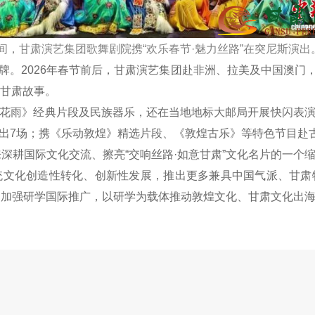
期间，甘肃演艺集团歌舞剧院携“欢乐春节·魅力丝路”在突尼斯演
2026年春节前后，甘肃演艺集团赴非洲、拉美及中国澳门，开
、甘肃故事。
雨》经典片段及民族器乐，还在当地地标大邮局开展快闪表演
出7场；携《乐动敦煌》精选片段、《敦煌古乐》等特色节目赴古
深耕国际文化交流、擦亮“交响丝路·如意甘肃”文化名片的一个
化创造性转化、创新性发展，推出更多兼具中国气派、甘肃
，加强研学国际推广，以研学为载体推动敦煌文化、甘肃文化出海。