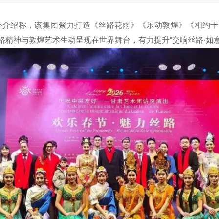
日对外介绍称，该集团聚力打造《丝路花雨》《乐动敦煌》《相约
丝路精神与敦煌艺术生动呈现在世界舞台，有力提升“交响丝路·如