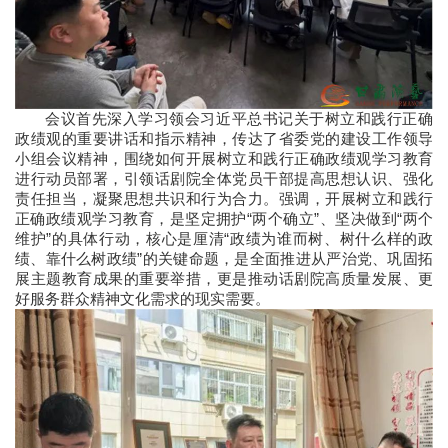
会议首先深入学习领会习近平总书记关于树立和践行正确
政绩观的重要讲话和指示精神，传达了省委党的建设工作领导
小组会议精神，围绕如何开展树立和践行正确政绩观学习教育
进行动员部署，引领话剧院全体党员干部提高思想认识、强化
责任担当，凝聚思想共识和行为合力。强调，开展树立和践行
正确政绩观学习教育，是坚定拥护“两个确立”、坚决做到“两个
维护”的具体行动，核心是厘清“政绩为谁而树、树什么样的政
绩、靠什么树政绩”的关键命题，是全面推进从严治党、巩固拓
展主题教育成果的重要举措，更是推动话剧院高质量发展、更
好服务群众精神文化需求的现实需要。