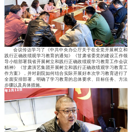
会议传达学习了《中共中央办公厅关于在全党开展树立和
践行正确政绩观学习教育的通知》《甘肃省委党的建设工作领
导小组部署我省开展树立和践行正确政绩观学习教育工作会议
精神》《甘肃演艺集团开展树立和践行正确政绩观学习教育工
作方案》，并对剧院如何结合实际开展好本次学习教育进行了
全面安排部署，明确了学习教育的总体要求、目标任务、方法
步骤以及具体措施。