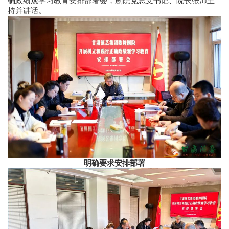
确政绩观学习教育安排部署会，剧院党总支书记、院长张沛主
持并讲话。
明确要求安排部署