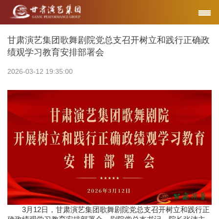
甘肃演艺集团歌舞剧院党总支召开树立和践行正确政
绩观学习教育安排部署会
2026-03-12 19:35:00
3月12日，甘肃演艺集团歌舞剧院党总支召开树立和践行正