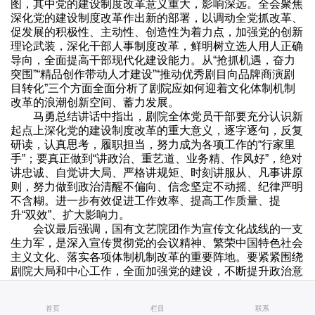
会上学习了习近平总书记在纪念邓小平同志诞辰120周年座
谈会上的重要讲话精神。随后党总支书记苏凤丽讲授党课《深
化党的建设制度改革》。党课中阐述道，党的二十届三中全会
擘画了新时代改革开放向深度广度进军的宏伟蓝图，其中党的
建设制度改革意义重大，影响深远。全会聚焦深化党的建设制
度改革作出新的部署，以调动全党抓改革、促发展的积极性、
主动性、创造性为着力点，加强党的创新理论武装，深化干部
人事制度改革，鲜明树立选人用人正确导向，全面提高干部现
代化建设能力。从“抢抓机遇，奋力突围”“精品创作带动人才建
设”“推动优秀剧目向品牌商演剧目转化”三个方面全面分析了剧
院应如何迎着文化体制机制改革的浪潮创新空间、蓄力发展。
马勇总结讲话中指出，剧院全体党员干部要充分认识新起
首页
栏目
联系