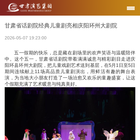
甘肃省话剧院经典儿童剧亮相庆阳环州大剧院
2026-05-07 19:23:00
五一假期的快乐，总是藏在剧场里的欢声笑语与温暖陪伴
中。这个五一，甘肃省话剧院带着满满诚意与精彩剧目走进庆
阳环县环州大剧院，把儿童戏剧艺术送到基层，在5月1日至5日
期间连续献上11场高品质儿童剧演出，用鲜活有趣的舞台表
演，为当地大小朋友打造了一场治愈又欢乐的童趣盛宴，让这
个假期充满了艺术暖意与纯真美好。