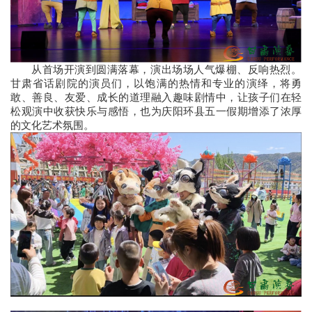
从首场开演到圆满落幕，演出场场人气爆棚、反响热烈。
甘肃省话剧院的演员们，以饱满的热情和专业的演绎，将勇
敢、善良、友爱、成长的道理融入趣味剧情中，让孩子们在轻
松观演中收获快乐与感悟，也为庆阳环县五一假期增添了浓厚
的文化艺术氛围。