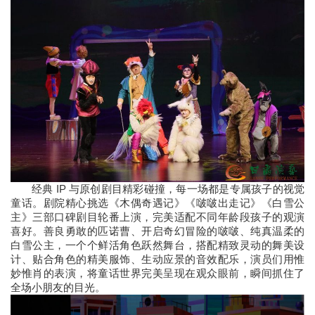
经典 IP 与原创剧目精彩碰撞，每一场都是专属孩子的视觉
童话。剧院精心挑选《木偶奇遇记》《啵啵出走记》《白雪公
主》三部口碑剧目轮番上演，完美适配不同年龄段孩子的观演
喜好。善良勇敢的匹诺曹、开启奇幻冒险的啵啵、纯真温柔的
白雪公主，一个个鲜活角色跃然舞台，搭配精致灵动的舞美设
计、贴合角色的精美服饰、生动应景的音效配乐，演员们用惟
妙惟肖的表演，将童话世界完美呈现在观众眼前，瞬间抓住了
全场小朋友的目光。