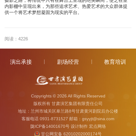
摄影之路，将传统中只有在舞台上呈现的绝美瞬间，使之在室
内影棚中呈现出来，为那些追求艺术、热爱艺术的大众群体提
供一个将艺术梦想凝固为现实的平台。
阅读：
4226
演出承接
|
剧场经营
|
教育培训
Copyrights ©
2026 All Rights Reserved
版权所有 甘肃演艺集团有限责任公司
地址：兰州市城关区皋兰路8号甘肃黄河剧院后办公楼
客服电话 0931-8731527 邮箱：gsyyjt@sina.com
陇ICP备14001670号
设计制作
宏点网络
甘公网安备 62010202000174号