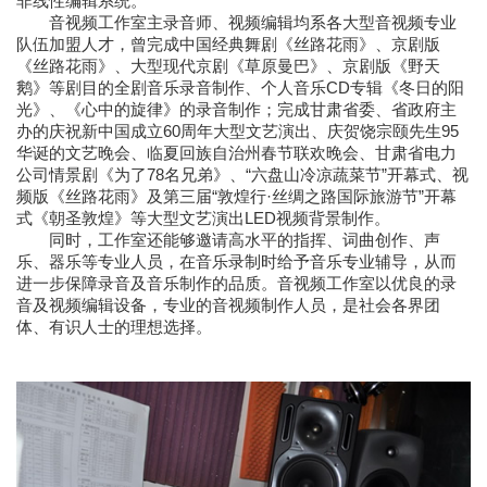
非线性编辑系统。
音视频工作室主录音师、视频编辑均系各大型音视频专业
队伍加盟人才，曾完成中国经典舞剧《丝路花雨》、京剧版
《丝路花雨》、大型现代京剧《草原曼巴》、京剧版《野天
鹅》等剧目的全剧音乐录音制作、个人音乐CD专辑《冬日的阳
光》、《心中的旋律》的录音制作；完成甘肃省委、省政府主
办的庆祝新中国成立60周年大型文艺演出、庆贺饶宗颐先生95
华诞的文艺晚会、临夏回族自治州春节联欢晚会、甘肃省电力
公司情景剧《为了78名兄弟》、“六盘山冷凉蔬菜节”开幕式、视
频版《丝路花雨》及第三届“敦煌行·丝绸之路国际旅游节”开幕
式《朝圣敦煌》等大型文艺演出LED视频背景制作。
同时，工作室还能够邀请高水平的指挥、词曲创作、声
乐、器乐等专业人员，在音乐录制时给予音乐专业辅导，从而
进一步保障录音及音乐制作的品质。音视频工作室以优良的录
音及视频编辑设备，专业的音视频制作人员，是社会各界团
体、有识人士的理想选择。