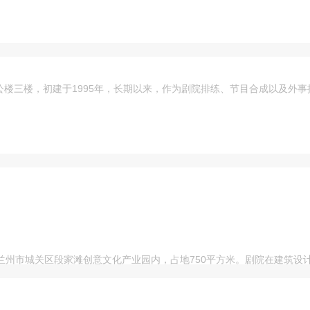
楼三楼，初建于1995年，长期以来，作为剧院排练、节目合成以及外事
兰州市城关区段家滩创意文化产业园内，占地750平方米。剧院在建筑