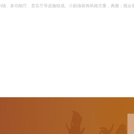
剧场、多功能厅、贵宾厅等设施组成。小剧场装饰风格庄重，典雅；观众坐