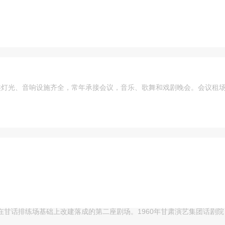
类灯光、音响设施齐全，常年承接会议，音乐、歌舞和戏剧晚会。会议租场
在甘话排练场基础上改建落成的第二座剧场。1960年甘肃演艺集团话剧院