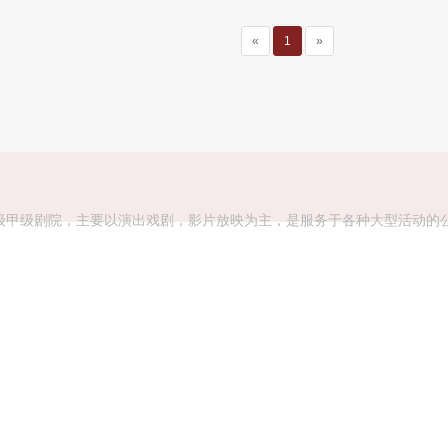
«
1
»
甲级剧院，主要以演出戏剧，影片放映为主，是服务于各种大型活动的公