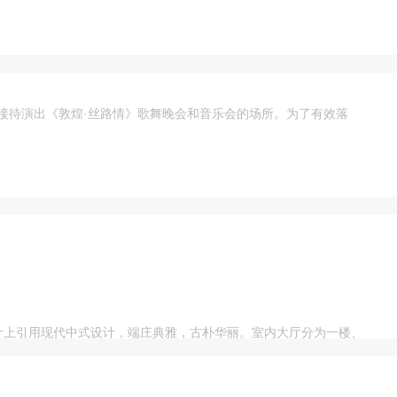
接待演出《敦煌·丝路情》歌舞晚会和音乐会的场所。为了有效落
设计上引用现代中式设计，端庄典雅，古朴华丽。室内大厅分为一楼、