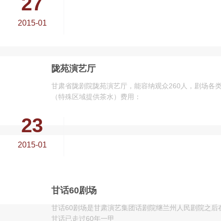
27
2015-01
陇苑演艺厅
甘肃省陇剧院陇苑演艺厅，能容纳观众260人，剧场各
（特殊区域提供茶水）费用：
23
2015-01
甘话60剧场
甘话60剧场是甘肃演艺集团话剧院继兰州人民剧院之后
甘话已走过60年一甲