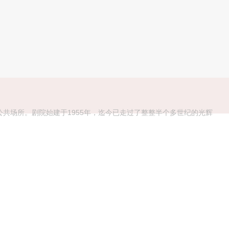
共场所。剧院始建于1955年，迄今已走过了整整半个多世纪的光辉