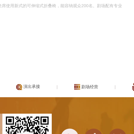
席使用新式的可伸缩式折叠椅，能容纳观众200名。剧场配有专业
演出承接
|
剧场经营
|