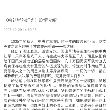
《哈达铺的灯光》剧情介绍
2025-12-29 14:50:28
1935年的秋天，中央红军在历时一年的跋涉远征后，这支
英雄之师落脚在了甘肃陇南重镇——哈达铺。
经历了湘江血战、四渡赤水、雪山草地等浴血征程的中央
红军，只剩不足八千人，有生战斗力不足五千人，而且依旧身
陷于国民党反动派的层层包围圈内，几十万国民党军队对这支
肩负保存红色火种重责的队伍虎视眈眈。恰逢此时作为红军主
要领导人之一的周恩来副主席身染疾病……一切的一切，都在
考验着伟人决策的智慧和胆识。究竟要何去何从？
哈达铺，似在深秋寒雾中拨开云层撒下的一缕暖阳，温暖
抚慰了这支英勇不屈的队伍……丰饶的物资给队伍提供了给
养，部队在这里得以休憩和整编。哈达铺盛产的中药材为战士
们抚平伤痛。周副主席的病情在哈达铺得以疗养治愈。同时，
哈达铺淳朴的乡亲们用他们的双手和真情，拥抱温暖着一路上
饱经风霜的每一位红军战士的心灵……然而，哈达铺不是目的