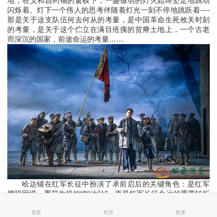
地，在义和昌药铺的窗棂下，一盏微弱的灯火始终坚定地跳动
闪烁着。灯下一个伟人的思考伴随着灯光一刻不停地跳跃着----
那是关于这支队伍何去何从的考量，是中国革命生死攸关时刻
的考量，是关于这个伫立在满目疮痍的贫瘠土地上，一个古老
而深沉的国家，前途命运的考量……
哈达铺在红军长征中扮演了承前启后的关键角色：是红军
摆脱困境、重获生机的“加油站”，更是红军长征命运的重要转折
点。这一历史事件深刻体现了革命先辈的坚定信念和哈达铺军
民的鱼水情深。
首页
栏目
联系