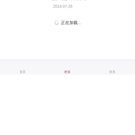
2014-07-28
正在加载...
演出承接
|
剧场经营
|
教育培训
首页
栏目
联系
Copyrights ©
2026 All Rights Reserved
版权所有 甘肃演艺集团有限责任公司
地址：兰州市城关区皋兰路8号甘肃黄河剧院后办公楼
客服电话 0931-8731527 邮箱：gsyyjt@sina.com
陇ICP备14001670号
设计制作
宏点网络
甘公网安备 62010202000174号